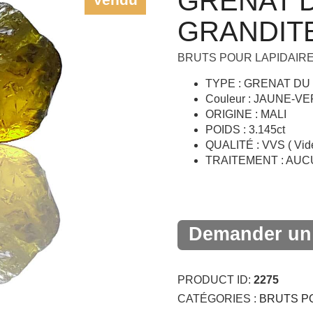
GRENAT D
+
GRANDITE
BRUTS POUR LAPIDAIR
TYPE : GRENAT DU 
Couleur : JAUNE-V
ORIGINE : MALI
POIDS : 3.145ct
QUALITÉ : VVS ( Vid
TRAITEMENT : AU
Demander un 
PRODUCT ID:
2275
CATÉGORIES :
BRUTS P