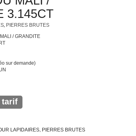
U MALI /
 3.145CT
,
ES
PIERRES BRUTES
MALI / GRANDITE
ERT
éo sur demande)
CUN
tarif
OUR LAPIDAIRES
,
PIERRES BRUTES