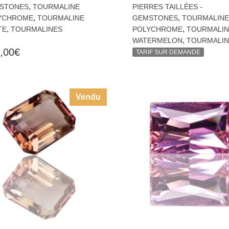
,
STONES
TOURMALINE
PIERRES TAILLÉES -
,
,
YCHROME
TOURMALINE
GEMSTONES
TOURMALINE
,
,
TE
TOURMALINES
POLYCHROME
TOURMALIN
,
WATERMELON
TOURMALIN
,00
€
TARIF SUR DEMANDE
Vendu