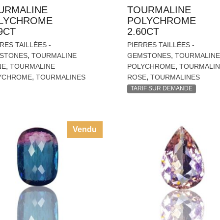
URMALINE
TOURMALINE
LYCHROME
POLYCHROME
9CT
2.60CT
RES TAILLÉES -
PIERRES TAILLÉES -
,
,
STONES
TOURMALINE
GEMSTONES
TOURMALINE
,
,
NE
TOURMALINE
POLYCHROME
TOURMALIN
,
,
YCHROME
TOURMALINES
ROSE
TOURMALINES
TARIF SUR DEMANDE
Vendu