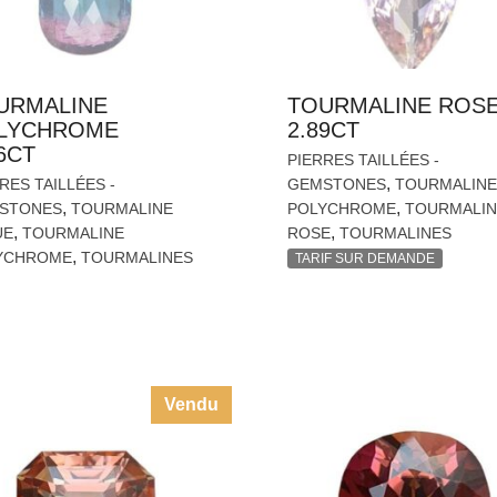
URMALINE
TOURMALINE ROS
LYCHROME
2.89CT
6CT
PIERRES TAILLÉES -
,
RES TAILLÉES -
GEMSTONES
TOURMALINE
,
,
STONES
TOURMALINE
POLYCHROME
TOURMALIN
,
,
UE
TOURMALINE
ROSE
TOURMALINES
,
YCHROME
TOURMALINES
TARIF SUR DEMANDE
Vendu