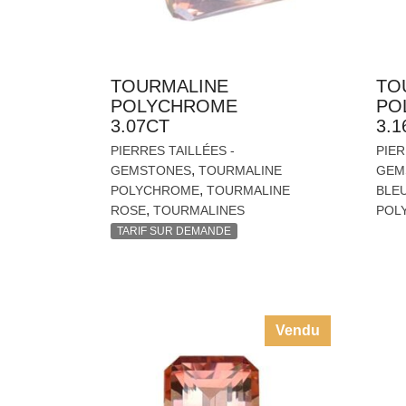
TOURMALINE
TO
POLYCHROME
PO
3.07CT
3.1
PIERRES TAILLÉES -
PIER
,
GEMSTONES
TOURMALINE
GEM
,
POLYCHROME
TOURMALINE
BLE
,
ROSE
TOURMALINES
POL
TARIF SUR DEMANDE
Vendu