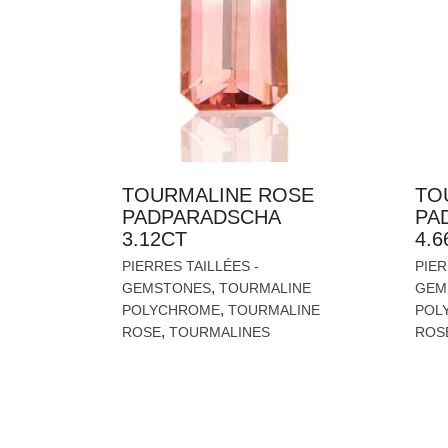
TOURMALINE ROSE
TO
PADPARADSCHA
PA
3.12CT
4.6
PIERRES TAILLÉES -
PIER
,
GEMSTONES
TOURMALINE
GEM
,
POLYCHROME
TOURMALINE
POL
,
ROSE
TOURMALINES
ROS