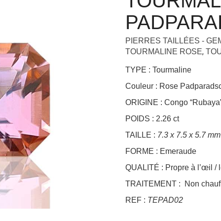
TOURMAL
+
PADPARA
PIERRES TAILLÉES - G
,
TOURMALINE ROSE
TO
TYPE : Tourmaline
Couleur : Rose Padparad
ORIGINE : Congo “Rubaya
POIDS : 2.26 ct
TAILLE :
7.3 x 7.5 x 5.7 mm
FORME : Emeraude
QUALITÉ : Propre à l’œil / 
TRAITEMENT : Non chauff
REF :
TEPAD02