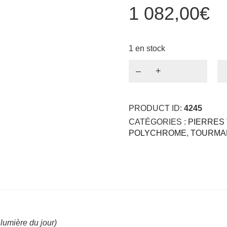
1 082,00
€
1 en stock
quantité
de
Tourmaline
Rose
PRODUCT ID:
4245
Padparadscha
2.26ct
CATÉGORIES :
PIERRES 
POLYCHROME
,
TOURMA
lumière du jour)