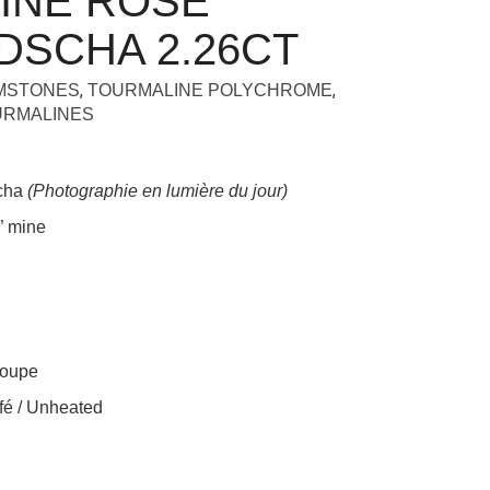
INE ROSE
DSCHA 2.26CT
,
,
EMSTONES
TOURMALINE POLYCHROME
URMALINES
scha
(Photographie en lumière du jour)
” mine
loupe
é / Unheated