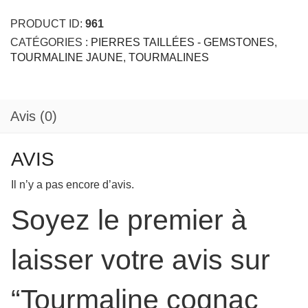
Avis (0)
AVIS
Il n’y a pas encore d’avis.
Soyez le premier à
laisser votre avis sur
“Tourmaline cognac
4.56ct”
VOTRE NOTE
*
1
2
3
4
5