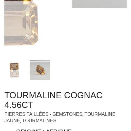
TOURMALINE COGNAC
4.56CT
,
PIERRES TAILLÉES - GEMSTONES
TOURMALINE
,
JAUNE
TOURMALINES
ORIGINE : AFRIQUE
POIDS : 4.56 CT
TAILLE : 9 X 8.9 MM
Superbe tourmaline cognac très pure et idéale pour
une pierre de centre