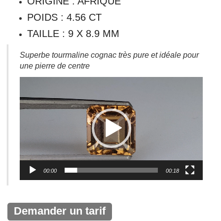
Lecteur
vidéo
00:00
00:18
Demander un tarif
PRODUCT ID:
961
CATÉGORIES :
PIERRES TAILLÉES - GEMSTONES
,
TOURMALINE JAUNE
,
TOURMALINES