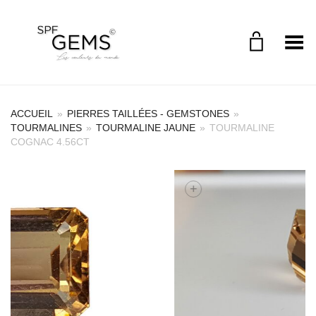
Toggle Menu
ACCUEIL
»
PIERRES TAILLÉES - GEMSTONES
»
TOURMALINES
»
TOURMALINE JAUNE
»
TOURMALINE
COGNAC 4.56CT
+