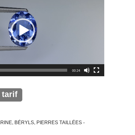
00:24
tarif
ARINE
,
BÉRYLS
,
PIERRES TAILLÉES -