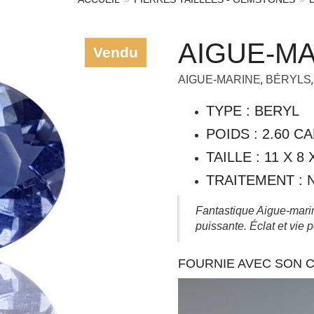
AIGUE-MA
Vendu
,
AIGUE-MARINE
BÉRYLS
TYPE : BERYL
POIDS : 2.60 C
TAILLE : 11 X 8
TRAITEMENT : 
Fantastique Aigue-mari
puissante. Éclat et vie 
FOURNIE AVEC SON C
Lecteur
vidéo