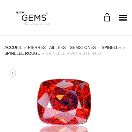
Toggle Menu
ACCUEIL
»
PIERRES TAILLÉES - GEMSTONES
»
SPINELLE
»
SPINELLE ROUGE
»
SPINELLE VIVID RED 0.84CT
+