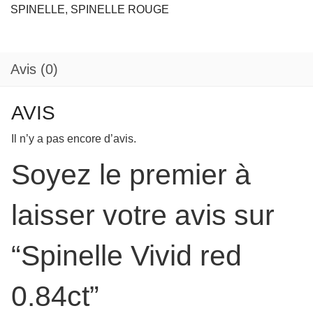
SPINELLE
,
SPINELLE ROUGE
Avis (0)
AVIS
Il n’y a pas encore d’avis.
Soyez le premier à
laisser votre avis sur
“Spinelle Vivid red
0.84ct”