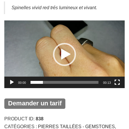
Spinelles vivid red trés lumineux et vivant.
Lecteur
vidéo
00:00
00:13
Demander un tarif
PRODUCT ID:
838
CATÉGORIES :
PIERRES TAILLÉES - GEMSTONES
,