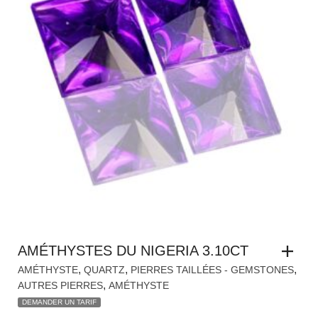
AMÉTHYSTES DU NIGERIA 3.10CT
,
,
,
AMÉTHYSTE
QUARTZ
PIERRES TAILLÉES - GEMSTONES
,
AUTRES PIERRES
AMÉTHYSTE
DEMANDER UN TARIF