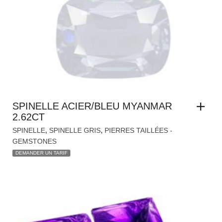
SPINELLE ACIER/BLEU MYANMAR
2.62CT
,
,
SPINELLE
SPINELLE GRIS
PIERRES TAILLÉES -
GEMSTONES
DEMANDER UN TARIF