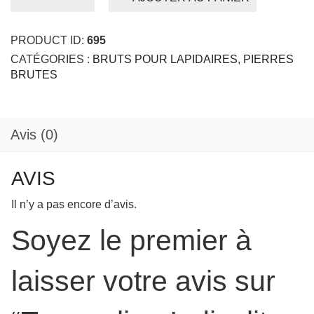
de
Tourmaline
Indicolite
PRODUCT ID:
695
MOZAMBIQUE
CATÉGORIES :
BRUTS POUR LAPIDAIRES
,
PIERRES
14.26ct
BRUTES
Avis (0)
AVIS
Il n’y a pas encore d’avis.
Soyez le premier à
laisser votre avis sur