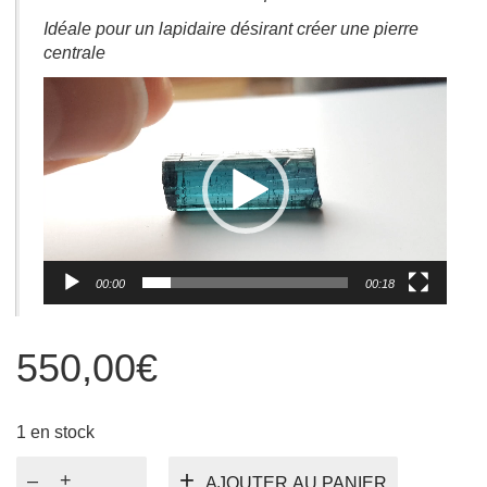
Idéale pour un lapidaire désirant créer une pierre
centrale
Lecteur
vidéo
00:00
00:18
550,00
€
1 en stock
quantité
AJOUTER AU PANIER