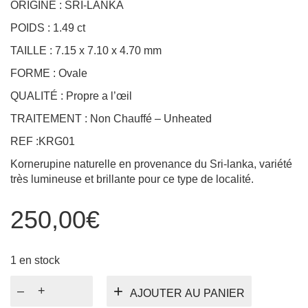
TAILLE : 7.15 x 7.10 x 4.70 mm
FORME : Ovale
QUALITÉ : Propre a l’œil
TRAITEMENT : Non Chauffé – Unheated
REF :KRG01
Kornerupine naturelle en provenance du Sri-lanka, variété
très lumineuse et brillante pour ce type de localité.
250,00
€
1 en stock
quantité
AJOUTER AU PANIER
de
Kornerupine
ronde
PRODUCT ID:
3998
1.49ct