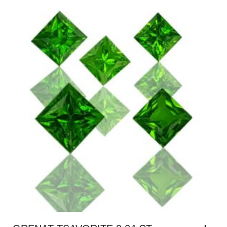
GRENAT TSAVORITE 0.24 CT
,
,
PIERRES TAILLÉES - GEMSTONES
GRENATS
GRENAT
TSAVORITE
DEMANDER UN TARIF