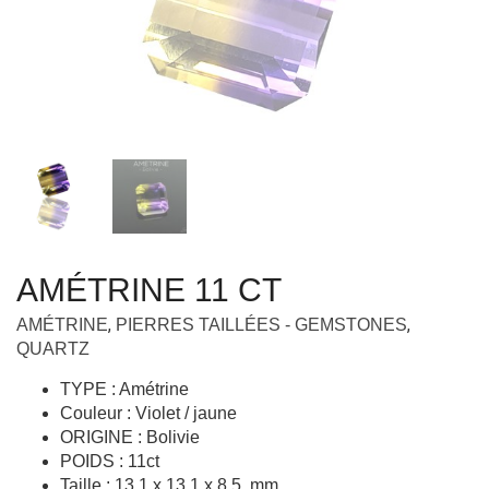
AMÉTRINE 11 CT
,
,
AMÉTRINE
PIERRES TAILLÉES - GEMSTONES
QUARTZ
TYPE : Amétrine
Couleur : Violet / jaune
ORIGINE : Bolivie
POIDS : 11ct
Taille : 13.1 x 13.1 x 8.5 mm
Forme : rpc
QUALITÉ : VVS ( Vidéo sur demande)
TRAITEMENT : Aucun