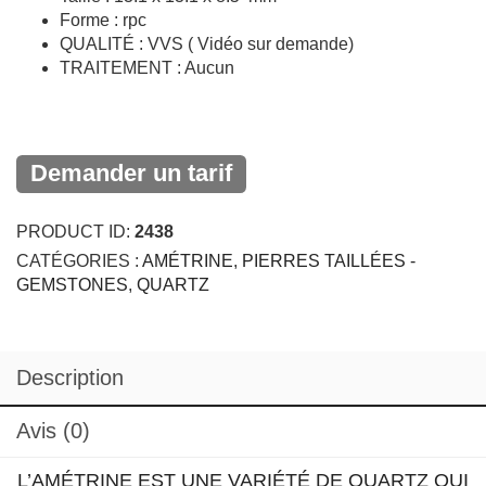
Demander un tarif
PRODUCT ID:
2438
CATÉGORIES :
AMÉTRINE
,
PIERRES TAILLÉES -
GEMSTONES
,
QUARTZ
Description
Avis (0)
L’AMÉTRINE EST UNE VARIÉTÉ DE QUARTZ QUI
N’EST PAS UNE VARIÉTÉ D’AMÉTHYSTE MAIS
UN MÉLANGE DE CITRINE ET D’AMÉTHYSTE.
ELLE POSSÈDE DES COULEURS TRÈS
DIVERSES QUI VONT DES JAUNES JUSQU’À LA
GAMME DES LILAS, ET DES VIOLETS