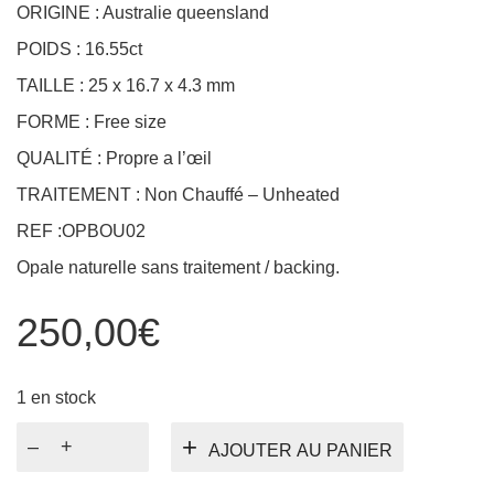
ORIGINE : Australie queensland
POIDS : 16.55ct
TAILLE : 25 x 16.7 x 4.3 mm
FORME : Free size
QUALITÉ : Propre a l’œil
TRAITEMENT : Non Chauffé – Unheated
REF :OPBOU02
Opale naturelle sans traitement / backing.
250,00
€
1 en stock
quantité
AJOUTER AU PANIER
de