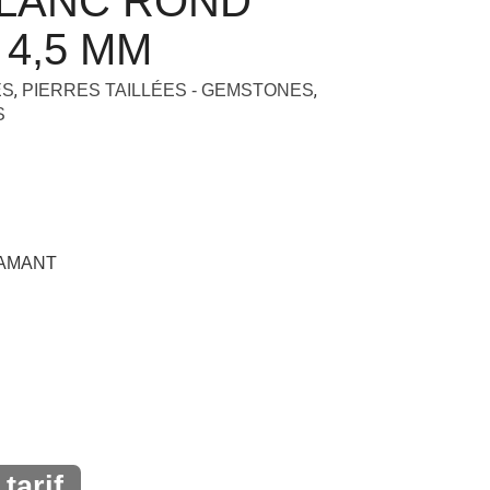
BLANC ROND
 4,5 MM
,
,
ES
PIERRES TAILLÉES - GEMSTONES
S
DIAMANT
tarif