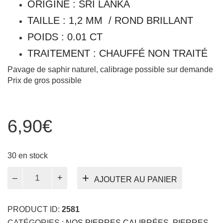
ORIGINE : SRI LANKA
TAILLE : 1,2 MM / ROND BRILLANT
POIDS : 0.01 CT
TRAITEMENT : CHAUFFÉ NON TRAITÉ
Pavage de saphir naturel, calibrage possible sur demande
Prix de gros possible
6,90
€
30 en stock
quantité
AJOUTER AU PANIER
de
Saphir
bleu
PRODUCT ID:
2581
calibré
CATÉGORIES :
NOS PIERRES CALIBRÉES
,
PIERRES