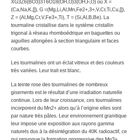
XG3Z6(BO3)3T6O18(OH,O)3(OH,F,O) où X =
(Ca,Na,K,[]), G =(Mg,Li,Al,Mn,Fe2+,3+,V,Cr,Ti,Cu,[]),
Z = (Al,Mg,Cr,V,Fe3+,Ti), T = (Si,Al,B,Be). La
tourmaline cristallise dans le système cristallin
trigonal à réseau rhomboédrique en baguettes ou
aiguilles allongées à section triangulaire et faces
courbes.
Les tourmalines ont un éclat vitreux et des couleurs
très variées. Leur trait est blanc.
La teinte rose des tourmalines de nombreux
gisements est le résultat d’une irradiation naturelle
continue. Lors de leur croissance, ces tourmalines
incorporent du Mn2+ alors qu’à l’origine elles sont
par nature très pâles. Leur environnement granitique
leur impose une exposition aux rayons gamma
naturels dus à la désintégration du 40K radioactif, ce
qui provoque la formation progressive des Mn3+,