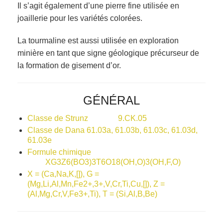
Il s’agit également d’une pierre fine utilisée en
joaillerie pour les variétés colorées.
La tourmaline est aussi utilisée en exploration
minière en tant que signe géologique précurseur de
la formation de gisement d’or.
GÉNÉRAL
Classe de Strunz 9.CK.05
Classe de Dana 61.03a, 61.03b, 61.03c, 61.03d,
61.03e
Formule chimique
XG3Z6(BO3)3T6O18(OH,O)3(OH,F,O)
X = (Ca,Na,K,[]), G =
(Mg,Li,Al,Mn,Fe2+,3+,V,Cr,Ti,Cu,[]), Z =
(Al,Mg,Cr,V,Fe3+,Ti), T = (Si,Al,B,Be)