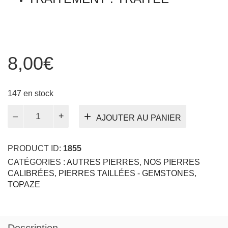
8,00
€
147 en stock
quantité
AJOUTER AU PANIER
de
Topaze
bleue
PRODUCT ID:
1855
de
CATÉGORIES :
AUTRES PIERRES
,
NOS PIERRES
Londres
CALIBRÉES
,
PIERRES TAILLÉES - GEMSTONES
,
4
TOPAZE
mm
en
pavage