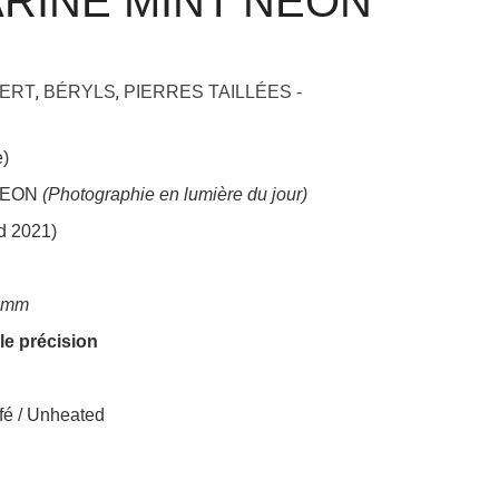
RINE MINT NEON
,
,
VERT
BÉRYLS
PIERRES TAILLÉES -
e)
 NEON
(Photographie en lumière du jour)
d 2021)
0 mm
lle précision
é / Unheated