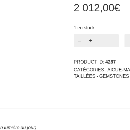
2 012,00
€
1 en stock
quantité
de
Aigue-
Marine
PRODUCT ID:
4287
Mint
Neon
CATÉGORIES :
AIGUE-M
5.81ct
TAILLÉES - GEMSTONES
n lumière du jour)