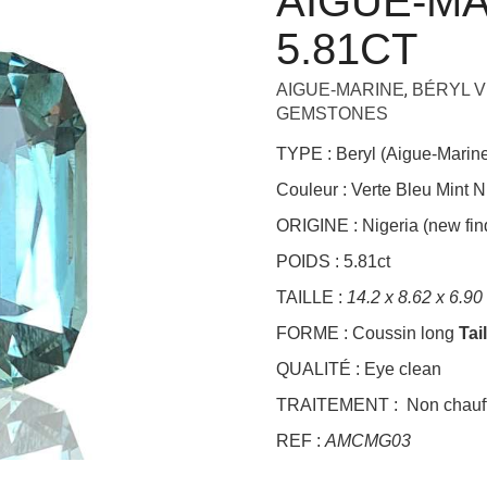
AIGUE-MA
5.81CT
,
AIGUE-MARINE
BÉRYL 
GEMSTONES
TYPE : Beryl (Aigue-Marin
Couleur : Verte Bleu Mint
ORIGINE : Nigeria (new fin
POIDS : 5.81ct
TAILLE :
14.2 x 8.62 x 6.9
FORME : Coussin long
Tai
QUALITÉ : Eye clean
TRAITEMENT : Non chauff
REF :
AMCMG03