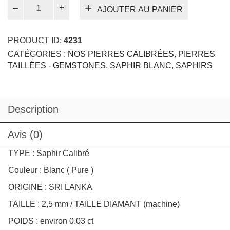
quantité
AJOUTER AU PANIER
de
Saphir
Blanc
PRODUCT ID:
4231
2,5mm
CATÉGORIES :
NOS PIERRES CALIBRÉES
,
PIERRES
TAILLÉES - GEMSTONES
,
SAPHIR BLANC
,
SAPHIRS
Description
Avis (0)
TYPE : Saphir Calibré
Couleur : Blanc ( Pure )
ORIGINE : SRI LANKA
TAILLE : 2,5 mm / TAILLE DIAMANT (machine)
POIDS : environ 0.03 ct