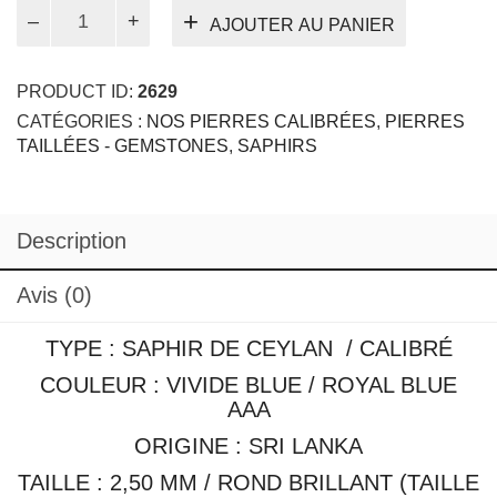
quantité
AJOUTER AU PANIER
de
Saphir
bleu
PRODUCT ID:
2629
calibré
CATÉGORIES :
NOS PIERRES CALIBRÉES
,
PIERRES
2,50
TAILLÉES - GEMSTONES
,
SAPHIRS
mm
Description
Avis (0)
TYPE : SAPHIR DE CEYLAN / CALIBRÉ
COULEUR : VIVIDE BLUE / ROYAL BLUE
AAA
ORIGINE : SRI LANKA
TAILLE : 2,50 MM / ROND BRILLANT (TAILLE