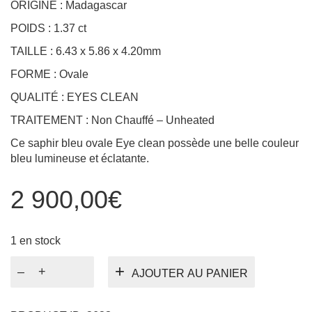
TAILLE : 6.43 x 5.86 x 4.20mm
FORME : Ovale
QUALITÉ : EYES CLEAN
TRAITEMENT : Non Chauffé – Unheated
Ce saphir bleu ovale Eye clean possède une belle couleur
bleu lumineuse et éclatante.
2 900,00
€
1 en stock
quantité
AJOUTER AU PANIER
de
Saphir
Cornflower
PRODUCT ID:
3628
1.37ct
CATÉGORIES :
PIERRES TAILLÉES - GEMSTONES
,
SAPHIR BLEU
,
SAPHIRS