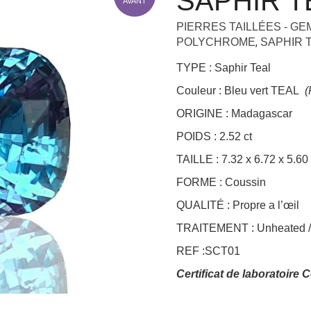
SAPHIR T
AVANT
+
PIERRES TAILLÉES - G
,
POLYCHROME
SAPHIR T
TYPE : Saphir Teal
Couleur : Bleu vert TEAL
(
ORIGINE : Madagascar
POIDS : 2.52 ct
TAILLE : 7.32 x 6.72 x 5.6
FORME : Coussin
QUALITÉ : Propre a l’œil
TRAITEMENT : Unheated
REF :SCT01
Certificat de laboratoire