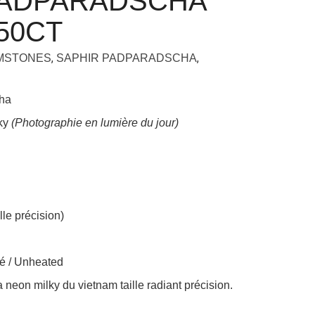
PADPARADSCHA
.50CT
,
,
EMSTONES
SAPHIR PADPARADSCHA
ha
lky
(Photographie en lumière du jour)
lle précision)
é / Unheated
neon milky du vietnam taille radiant précision.