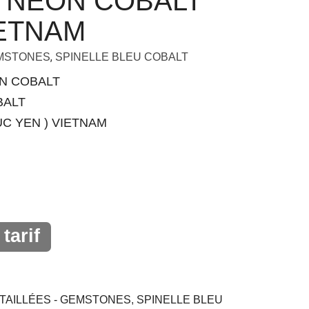
E NEON COBALT
IETNAM
,
EMSTONES
SPINELLE BLEU COBALT
ON COBALT
BALT
UC YEN ) VIETNAM
tarif
TAILLÉES - GEMSTONES
,
SPINELLE BLEU