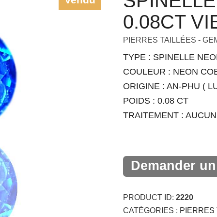
SPINELL
0.08CT V
PIERRES TAILLÉES - G
TYPE : SPINELLE NE
COULEUR : NEON CO
ORIGINE : AN-PHU ( L
POIDS : 0.08 CT
TRAITEMENT : AUCUN
Demander un 
PRODUCT ID:
2220
CATÉGORIES :
PIERRES 