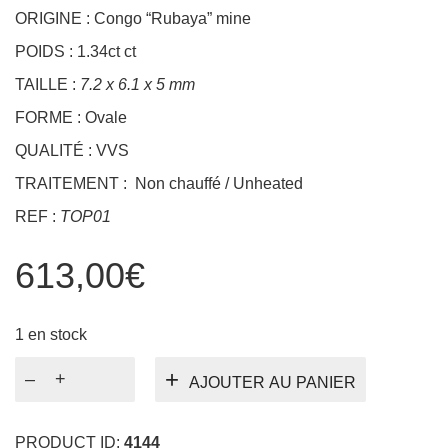
Couleur : Rose
(Photographie en lumière du jour)
ORIGINE : Congo “Rubaya” mine
POIDS : 1.34ct ct
TAILLE :
7.2 x 6.1 x 5 mm
FORME : Ovale
QUALITÉ : VVS
TRAITEMENT : Non chauffé / Unheated
REF :
TOP01
613,00
€
1 en stock
quantité
AJOUTER AU PANIER
de
Tourmaline