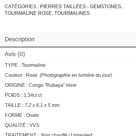
BABY
PRODUCT ID:
4144
PINK
CATÉGORIES :
PIERRES TAILLÉES - GEMSTONES
,
1,34ct
TOURMALINE ROSE
,
TOURMALINES
Description
Avis (0)
TYPE : Tourmaline
Couleur : Rose
(Photographie en lumière du jour)
ORIGINE : Congo “Rubaya” mine
POIDS : 1.34ct ct
TAILLE :
7.2 x 6.1 x 5 mm
FORME : Ovale
QUALITÉ : VVS