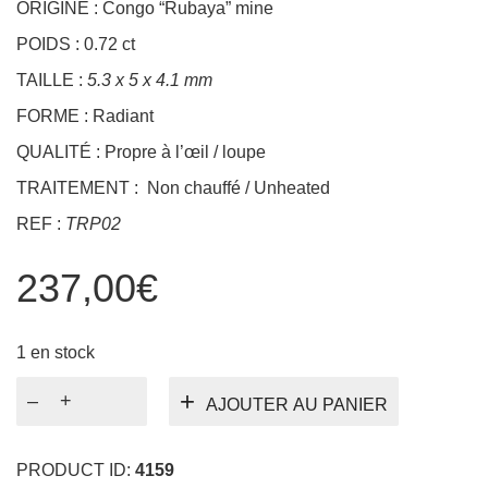
TAILLE :
5.3 x 5 x 4.1 mm
FORME : Radiant
QUALITÉ : Propre à l’œil / loupe
TRAITEMENT : Non chauffé / Unheated
REF :
TRP02
237,00
€
1 en stock
quantité
AJOUTER AU PANIER
de
Tourmaline
Congo
PRODUCT ID:
4159
Rose
CATÉGORIES :
PIERRES TAILLÉES - GEMSTONES
,
0.72ct
TOURMALINE ROSE
,
TOURMALINES