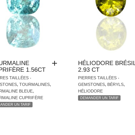
URMALINE
HÉLIODORE BRÉSI
PRIFÈRE 1.56CT
2.93 CT
RES TAILLÉES -
PIERRES TAILLÉES -
,
,
,
,
STONES
TOURMALINES
GEMSTONES
BÉRYLS
,
RMALINE BLEUE
HÉLIODORE
RMALINE CUPRIFÈRE
DEMANDER UN TARIF
ANDER UN TARIF