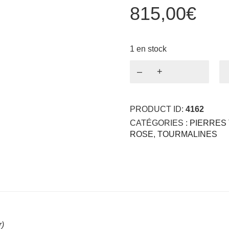
815,00
€
1 en stock
quantité
de
Tourmaline
BABY
PRODUCT ID:
4162
PINK
1.61ct
CATÉGORIES :
PIERRES 
ROSE
,
TOURMALINES
r)