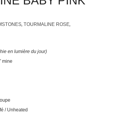
NE BABY PINK
,
,
EMSTONES
TOURMALINE ROSE
hie en lumière du jour)
” mine
loupe
é / Unheated