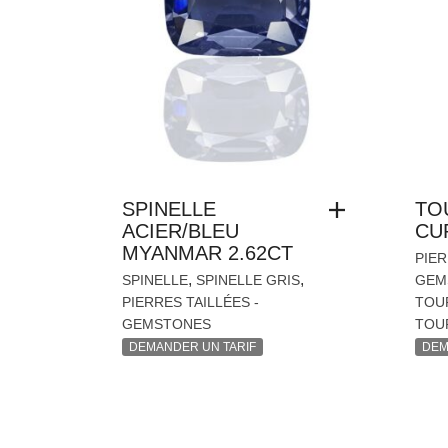
SPINELLE
TO
ACIER/BLEU
CU
MYANMAR 2.62CT
PIER
,
,
SPINELLE
SPINELLE GRIS
GEM
PIERRES TAILLÉES -
TOU
GEMSTONES
TOU
DEMANDER UN TARIF
DEM