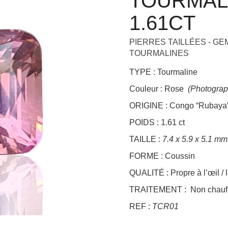
TOURMALI
+
1.61CT
PIERRES TAILLÉES - G
TOURMALINES
TYPE : Tourmaline
Couleur : Rose
(Photograp
ORIGINE : Congo “Rubaya
POIDS : 1.61 ct
TAILLE :
7.4 x 5.9 x 5.1 mm
FORME : Coussin
QUALITÉ : Propre à l’œil / 
TRAITEMENT : Non chauff
REF :
TCR01