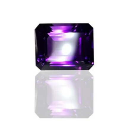
AMÉTHYSTE DU NIGERIA 5.4 CT
,
,
,
AMÉTHYSTE
QUARTZ
PIERRES TAILLÉES - GEMSTONES
,
AUTRES PIERRES
AMÉTHYSTE