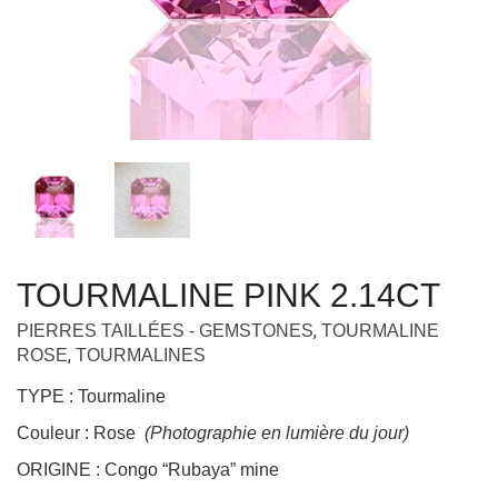
TOURMALINE PINK 2.14CT
,
PIERRES TAILLÉES - GEMSTONES
TOURMALINE
,
ROSE
TOURMALINES
TYPE : Tourmaline
Couleur : Rose
(Photographie en lumière du jour)
ORIGINE : Congo “Rubaya” mine
POIDS : 2.14ct
TAILLE :
7.7 x 7.2 x 5.4 mm
FORME : Émeraude