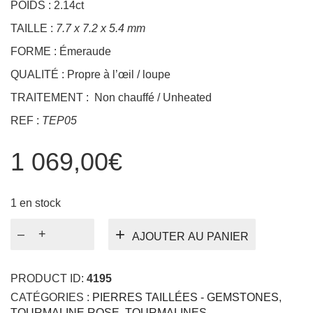
QUALITÉ : Propre à l’œil / loupe
TRAITEMENT : Non chauffé / Unheated
REF :
TEP05
1 069,00
€
1 en stock
quantité
AJOUTER AU PANIER
de
Tourmaline
PINK
PRODUCT ID:
4195
2.14ct
CATÉGORIES :
PIERRES TAILLÉES - GEMSTONES
,
TOURMALINE ROSE
,
TOURMALINES