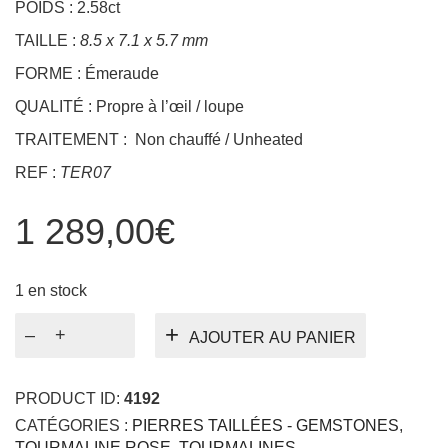
TAILLE :
8.5 x 7.1 x 5.7 mm
FORME : Émeraude
QUALITÉ : Propre à l’œil / loupe
TRAITEMENT : Non chauffé / Unheated
REF :
TER07
1 289,00
€
1 en stock
quantité
AJOUTER AU PANIER
de
Tourmaline
rose
PRODUCT ID:
4192
2.58ct
CATÉGORIES :
PIERRES TAILLÉES - GEMSTONES
,
TOURMALINE ROSE
,
TOURMALINES