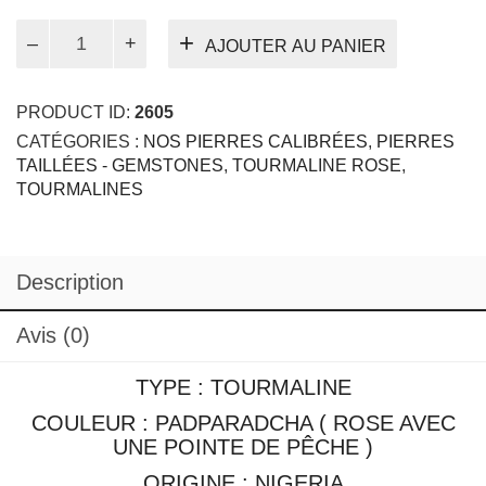
mm
TAILLÉES - GEMSTONES
,
TOURMALINE ROSE
,
TOURMALINES
Description
Avis (0)
TYPE : TOURMALINE
COULEUR : PADPARADCHA ( ROSE AVEC
UNE POINTE DE PÊCHE )
ORIGINE : NIGERIA
TAILLE : 3 MM / TAILLE PRINCESSE
POIDS : 0.17 CT
TRAITEMENT : AUCUN