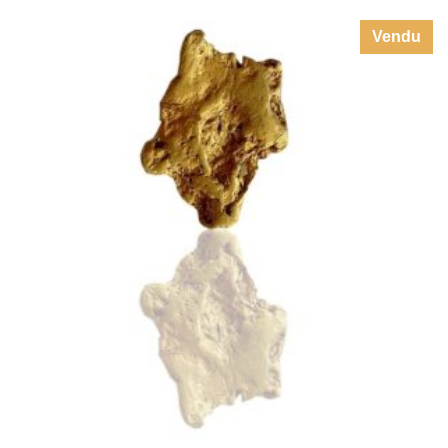
PÉPITE D’OR
,
,
PIERRES TAILLÉES - GEMSTONES
OR NATIF
PÉPITE D'OR
DEMANDER UN TARIF