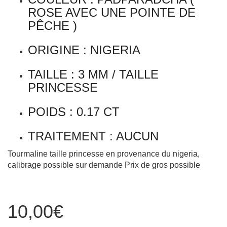
TAILLE : 3 MM / TAILLE
PRINCESSE
POIDS : 0.17 CT
TRAITEMENT : AUCUN
Tourmaline taille princesse en provenance du nigeria,
calibrage possible sur demande Prix de gros possible
10,00
€
quantité
AJOUTER AU PANIER
de
Tourmaline
princesse
PRODUCT ID:
2605
3
CATÉGORIES :
NOS PIERRES CALIBRÉES
,
PIERRES