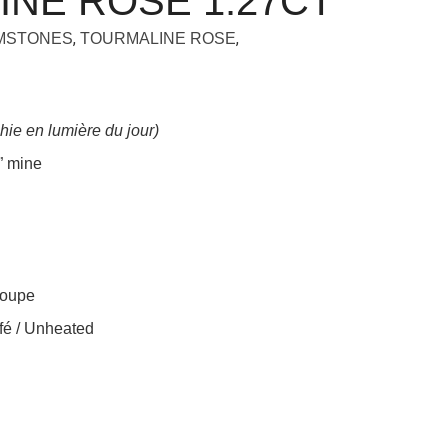
NE ROSE 1.27CT
,
,
EMSTONES
TOURMALINE ROSE
hie en lumière du jour)
” mine
loupe
é / Unheated