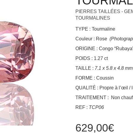
TOURMALI
+
PIERRES TAILLÉES - G
TOURMALINES
TYPE : Tourmaline
Couleur : Rose
(Photograp
ORIGINE : Congo “Rubaya
POIDS : 1.27 ct
TAILLE :
7.1 x 5.8 x 4.8 mm
FORME : Coussin
QUALITÉ : Propre à l’œil / 
TRAITEMENT : Non chauff
REF :
TCP06
629,00
€