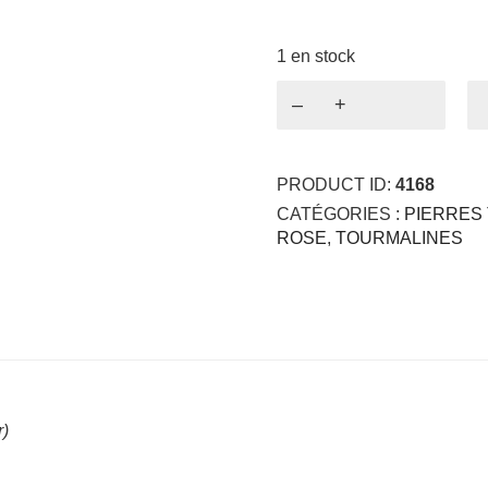
1 en stock
quantité
de
Tourmaline
Rose
PRODUCT ID:
4168
1.27ct
CATÉGORIES :
PIERRES 
ROSE
,
TOURMALINES
r)