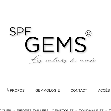
À PROPOS
GEMMOLOGIE
CONTACT
ACCÈS
CCUEIL
»
PIERRES TAILLÉES - GEMSTONES
»
TOURMALINES
»
T