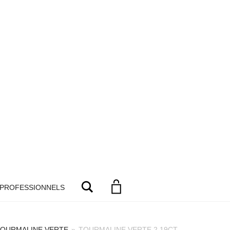
Search
 PROFESSIONNELS
OURMALINE VERTE
»
TOURMALINE VERTE 2.19CT