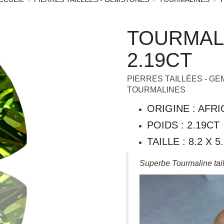
TOURMAL
2.19CT
PIERRES TAILLÉES - G
TOURMALINES
ORIGINE : AFR
POIDS : 2.19CT
TAILLE : 8.2 X 
Superbe Tourmaline tail
Lecteur
vidéo