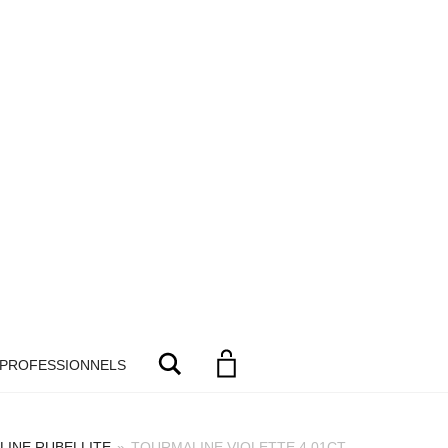
Search
 PROFESSIONNELS
INE RUBELLITE
»
TOURMALINE VIOLETTE 4.01CT