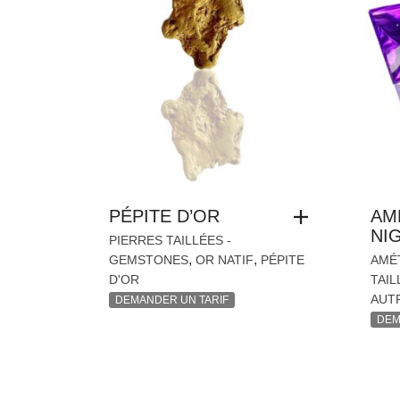
PÉPITE D’OR
AM
NIG
PIERRES TAILLÉES -
,
,
GEMSTONES
OR NATIF
PÉPITE
AMÉ
D'OR
TAIL
AUT
DEMANDER UN TARIF
DEM