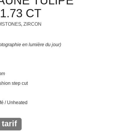
AUNE TULIPE
1.73 CT
,
EMSTONES
ZIRCON
tographie en lumière du jour)
 mm
ion step cut
é / Unheated
tarif