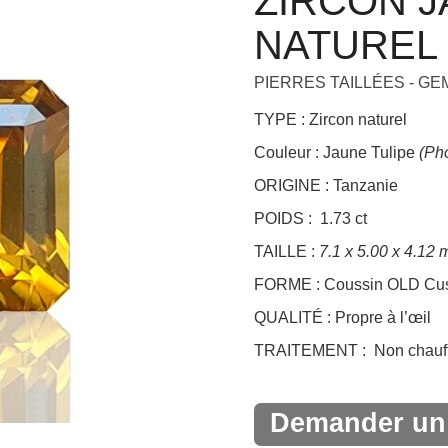
ZIRCON J
+
NATUREL 
PIERRES TAILLÉES - G
TYPE : Zircon naturel
Couleur : Jaune Tulipe
(Pho
ORIGINE : Tanzanie
POIDS : 1.73 ct
TAILLE :
7.1 x 5.00 x 4.12
FORME : Coussin OLD Cush
QUALITÉ : Propre à l’œil
TRAITEMENT : Non chauff
Demander un 