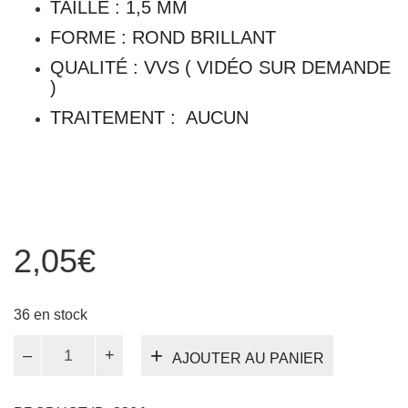
TAILLE : 1,5 MM
FORME : ROND BRILLANT
QUALITÉ : VVS ( VIDÉO SUR DEMANDE
)
TRAITEMENT : AUCUN
2,05
€
36 en stock
quantité
AJOUTER AU PANIER
de
Grenat
Tsavorite