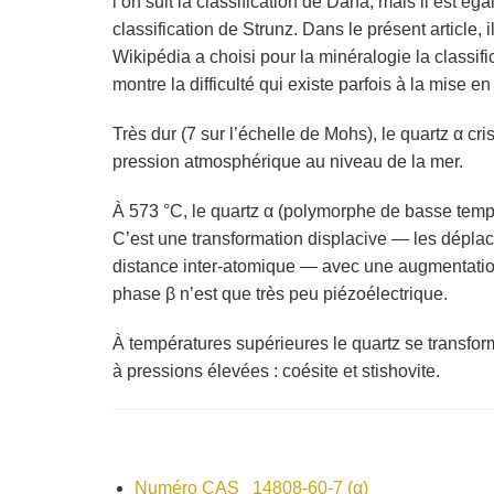
l’on suit la classification de Dana, mais il est ég
classification de Strunz. Dans le présent article, 
Wikipédia a choisi pour la minéralogie la classific
montre la difficulté qui existe parfois à la mise e
Très dur (7 sur l’échelle de Mohs), le quartz α cr
pression atmosphérique au niveau de la mer.
À 573 °C, le quartz α (polymorphe de basse temp
C’est une transformation displacive — les déplace
distance inter-atomique — avec une augmentation
phase β n’est que très peu piézoélectrique.
À températures supérieures le quartz se transform
à pressions élevées : coésite et stishovite.
Numéro CAS 14808-60-7 (α)