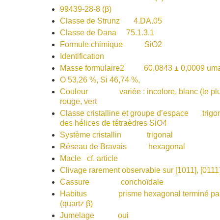
99439-28-8 (β)
Classe de Strunz 4.DA.05
Classe de Dana 75.1.3.1
Formule chimique SiO2
Identification
Masse formulaire2 60,0843 ± 0,0009 um
O 53,26 %, Si 46,74 %,
Couleur variée : incolore, blanc (le plus souv
rouge, vert
Classe cristalline et groupe d’espace trigo
des hélices de tétraèdres SiO4
Système cristallin trigonal
Réseau de Bravais hexagonal
Macle cf. article
Clivage rarement observable sur [1011], [0111]
Cassure conchoïdale
Habitus prisme hexagonal terminé par deu
(quartz β)
Jumelage oui