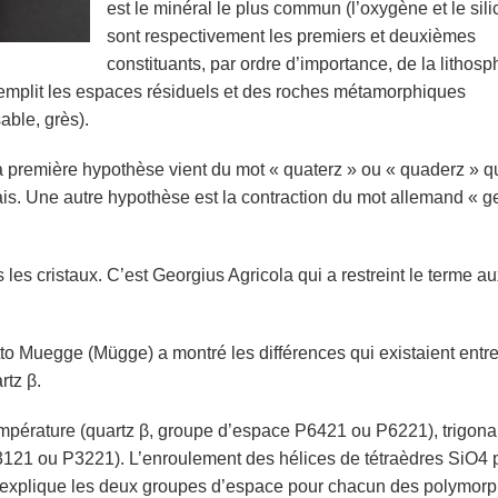
est le minéral le plus commun (l’oxygène et le sil
sont respectivement les premiers et deuxièmes
constituants, par ordre d’importance, de la lithosph
 remplit les espaces résiduels et des roches métamorphiques
able, grès).
a première hypothèse vient du mot « quaterz » ou « quaderz » q
is. Une autre hypothèse est la contraction du mot allemand « 
les cristaux. C’est Georgius Agricola qui a restreint le terme a
to Muegge (Mügge) a montré les différences qui existaient entre
rtz β.
température (quartz β, groupe d’espace P6421 ou P6221), trigona
3121 ou P3221). L’enroulement des hélices de tétraèdres SiO4 
ui explique les deux groupes d’espace pour chacun des polymorp