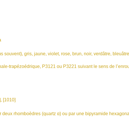
a
ent), gris, jaune, violet, rose, brun, noir, verdâtre, bleuâtre
nale-trapézoédrique, P3121 ou P3221 suivant le sens de l’enro
, [1010]
x rhomboèdres (quartz α) ou par une bipyramide hexagona