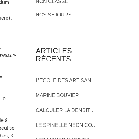
NON CLASSÉ
icium
NOS SÉJOURS
ère) ;
ui
ARTICLES
gewärz »
RÉCENTS
ux
L’ÉCOLE DES ARTISANS BIJOUTIERS
MARINE BOUVIER
 le
CALCULER LA DENSITÉ D’UNE GEMME
le à
LE SPINELLE NEON COBALT
peut se
hes, β