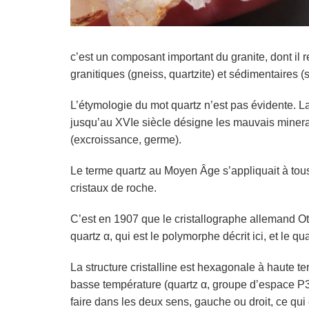
c’est un composant important du granite, dont il
granitiques (gneiss, quartzite) et sédimentaires (s
L’étymologie du mot quartz n’est pas évidente. L
jusqu’au XVIe siècle désigne les mauvais minera
(excroissance, germe).
Le terme quartz au Moyen Âge s’appliquait à tous 
cristaux de roche.
C’est en 1907 que le cristallographe allemand Ot
quartz α, qui est le polymorphe décrit ici, et le qua
La structure cristalline est hexagonale à haute 
basse température (quartz α, groupe d’espace P
faire dans les deux sens, gauche ou droit, ce q