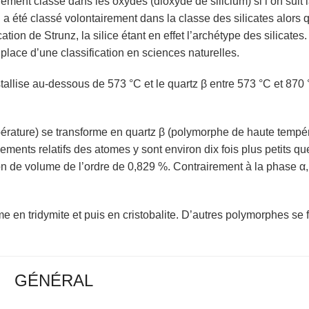
alement classé dans les oxydes (dioxyde de silicium) si l’on suit 
il a été classé volontairement dans la classe des silicates alors 
ation de Strunz, la silice étant en effet l’archétype des silicates
n place d’une classification en sciences naturelles.
istallise au-dessous de 573 °C et le quartz β entre 573 °C et 870 
érature) se transforme en quartz β (polymorphe de haute tempér
ments relatifs des atomes y sont environ dix fois plus petits qu
 de volume de l’ordre de 0,829 %. Contrairement à la phase α,
e en tridymite et puis en cristobalite. D’autres polymorphes se 
GÉNÉRAL