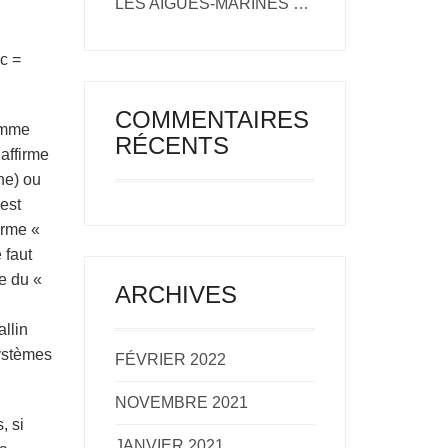
LES AIGUES-MARINES ET BÉRYLS DU NIGERIA.
 c =
COMMENTAIRES
comme
RÉCENTS
affirme
he) ou
est
erme «
 faut
e du «
ARCHIVES
allin
systèmes
FÉVRIER 2022
NOVEMBRE 2021
, si
JANVIER 2021