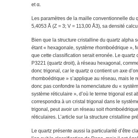
et α.
Les paramètres de la maille conventionnelle du qua
5,4053 Å (Z = 3; V = 113,00 Å3), sa densité calcu
Bien que la structure cristalline du quartz alpha
étant « hexagonale, système rhomboédrique », Ma
que cette classification serait erronée. Le quartz
P3221 (quartz droit), à réseau hexagonal, comme 
donc trigonal, car le quartz α contient un axe d’
rhomboédrique » s’applique au réseau, mais le rés
donc pas confondre la nomenclature du « système 
système réticulaire », d’où le terme trigonal est 
correspondra à un cristal trigonal dans le système
trigonal, peut avoir un réseau soit rhomboédriqu
réticulaires. L’article sur la structure cristallin
Le quartz présente aussi la particularité d’être cla