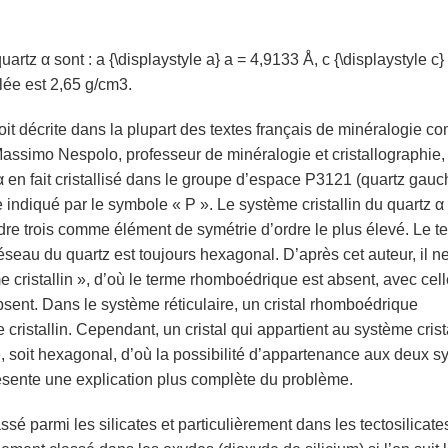
rtz α sont : a {\displaystyle a} a = 4,9133 Å, c {\displaystyle c}
lée est 2,65 g/cm3.
 soit décrite dans la plupart des textes français de minéralogie 
ssimo Nespolo, professeur de minéralogie et cristallographie, 
 α en fait cristallisé dans le groupe d’espace P3121 (quartz gauc
indiqué par le symbole « P ». Le système cristallin du quartz α 
ordre trois comme élément de symétrie d’ordre le plus élevé. Le t
eau du quartz est toujours hexagonal. D’après cet auteur, il ne
cristallin », d’où le terme rhomboédrique est absent, avec cell
absent. Dans le système réticulaire, un cristal rhomboédrique
 cristallin. Cependant, un cristal qui appartient au système crist
e, soit hexagonal, d’où la possibilité d’appartenance aux deux 
e présente une explication plus complète du problème.
ssé parmi les silicates et particulièrement dans les tectosilicates